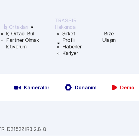
TRASSIR
İş Ortakları
Hakkında
İş Ortağı Bul
Şirket
Bize
Partner Olmak
Profili
Ulaşın
İstiyorum
Haberler
Kariyer
Kameralar
Donanım
Demo
TR-D2152ZIR3 2.8-8