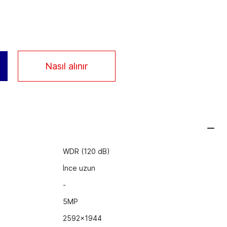
Nasıl alınır
WDR (120 dB)
İnce uzun
-
5MP
2592x1944