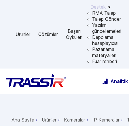
Destek
RMA Talep
Talep Gönder
Yazılım
Başarı
güncellemeleri
Ürünler
Çözümler
Öyküleri
Depolama
hesaplayıcısı
Pazarlama
materyalleri
Fuar rehberi
Analitik
Ana Sayfa
Ürünler
Kameralar
IP Kameralar