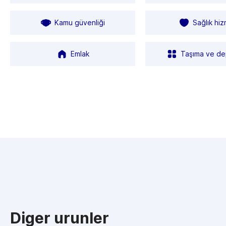
Kamu güvenliği
Sağlık hiz
Emlak
Taşıma ve d
Diger urunler