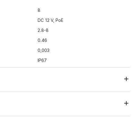
8
DC 12 V, PoE
2.8-8
0.46
0,003
IP67
183.3x67.3x63.9
5.8
-40…+60
ZIR3 v2 2.8–8 IP kamera, IP67 standartlarına göre toz ve
alışmakta olup yılın her mevsiminde dış mekan kullanımı için
ğı –40 °C ila +60 °C'dir. TVS 4000 V yıldırımdan korunma sistemi