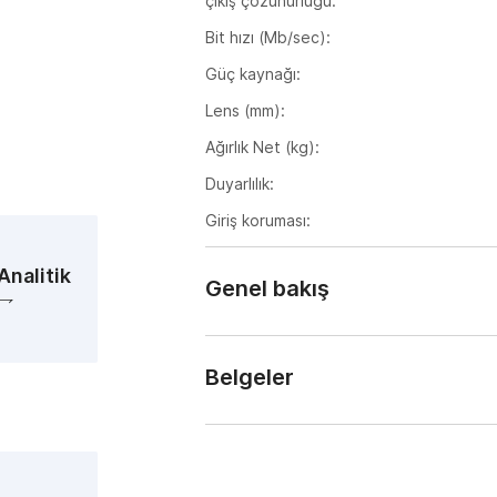
çıkış çözünürlüğü:
Bit hızı (Mb/sec):
Güç kaynağı:
Lens (mm):
Ağırlık Net (kg):
Duyarlılık:
Giriş koruması:
Boyutlar (mm):
Analitik
Genel bakış
Güç tüketimi, Watt:
Çalışma sıcaklığı,
5 MP (2560×1920) TRASSIR TR-D2152
C°:
nemden korunan bir gövdenin içinde ç
Belgeler
tasarlanmıştır. Çalışma sıcaklık aralı
sunar.
TR-D2152ZIR3 passport (eng).pdf
İşlevleri
i
Entegre mikrofon.