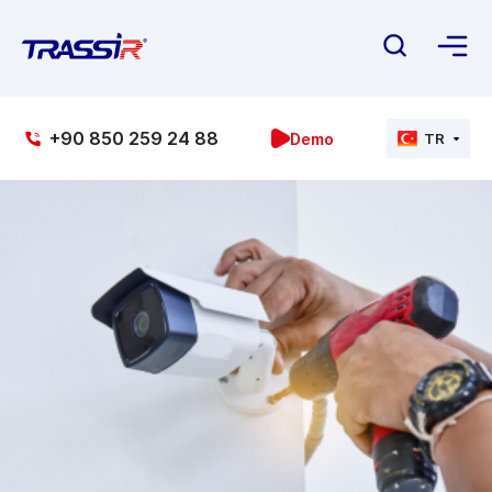
+90 850 259 24 88
Demo
TR