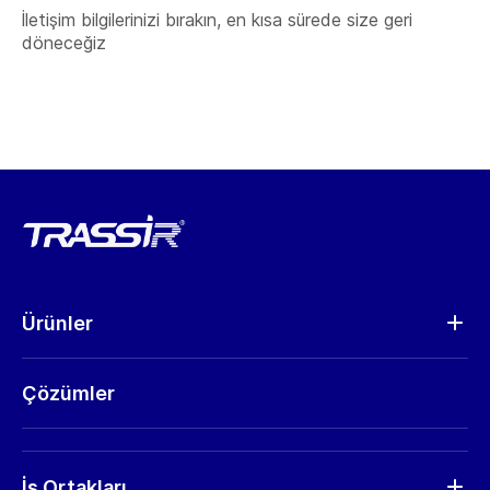
İletişim bilgilerinizi bırakın, en kısa sürede size geri
döneceğiz
Ürünler
Analitik
Çözümler
Kameralar
Donanım
RMA Talep
İş Ortakları