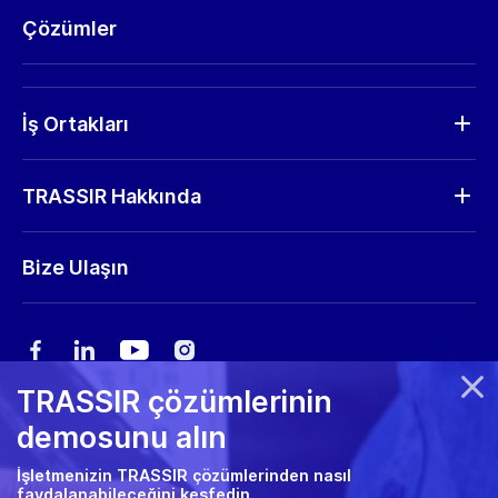
Analitik
Çözümler
Kameralar
Donanım
RMA Talep
İş Ortakları
Talep Gönder
İş Ortağı Bul
Yazılım güncellemeleri
TRASSIR Hakkında
Partner Olmak İstiyorum
Depolama hesaplayıcısı
Şirket Profili
Bize Ulaşın
Pazarlama materyalleri
Haberler
Fuar rehberi
Kariyer
TRASSIR çözümlerinin
Gizlilik Politikası
demosunu alın
Çerez politikası
İşletmenizin TRASSIR çözümlerinden nasıl
faydalanabileceğini keşfedin