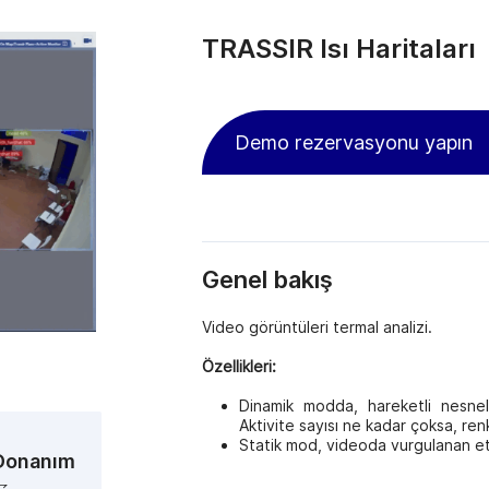
TRASSIR Isı Haritaları
Demo rezervasyonu yapın
Genel bakış
Video görüntüleri termal analizi.
Özellikleri:
Dinamik modda, hareketli nesnele
Aktivite sayısı ne kadar çoksa, ren
Statik mod, videoda vurgulanan etkin
Donanım