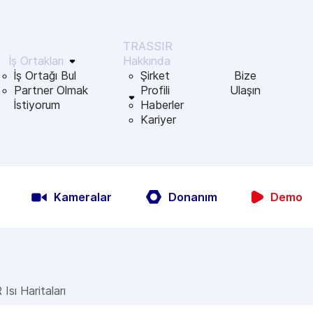
TRASSIR
İş Ortakları
Hakkında
İş Ortağı Bul
Şirket
Bize
Partner Olmak
Profili
Ulaşın
İstiyorum
Haberler
Kariyer
Kameralar
Donanım
Demo
sı Haritaları