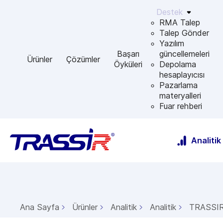
Destek
RMA Talep
Talep Gönder
Yazılım
Başarı
güncellemeleri
Ürünler
Çözümler
Öyküleri
Depolama
hesaplayıcısı
Pazarlama
materyalleri
Fuar rehberi
Analitik
Ana Sayfa
Ürünler
Analitik
Analitik
TRASSIR I