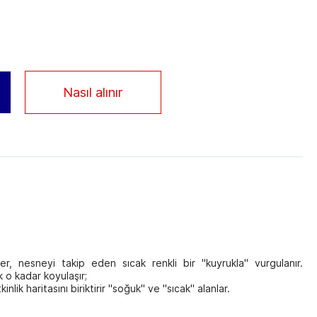
Nasıl alınır
r, nesneyi takip eden sıcak renkli bir "kuyrukla" vurgulanır.
k o kadar koyulaşır;
lik haritasını biriktirir "soğuk" ve "sıcak" alanlar.