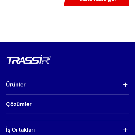
Ürünler
Analitik
Çözümler
Kameralar
Donanım
RMA Talep
İş Ortakları
Talep Gönder