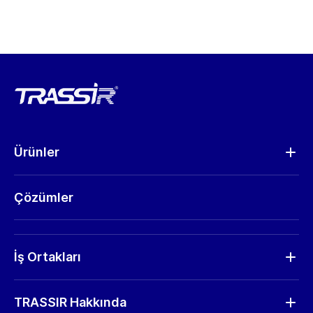
Ürünler
Analitik
Çözümler
Kameralar
Donanım
RMA Talep
İş Ortakları
Talep Gönder
İş Ortağı Bul
Yazılım güncellemeleri
TRASSIR Hakkında