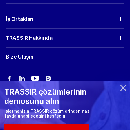
Donanım
RMA Talep
İş Ortakları
Talep Gönder
İş Ortağı Bul
Yazılım güncellemeleri
TRASSIR Hakkında
Partner Olmak İstiyorum
Depolama hesaplayıcısı
Şirket Profili
Bize Ulaşın
Pazarlama materyalleri
Haberler
Fuar rehberi
Kariyer
TRASSIR çözümlerinin
Gizlilik Politikası
demosunu alın
Çerez politikası
İşletmenizin TRASSIR çözümlerinden nasıl
faydalanabileceğini keşfedin
RMA Politikası