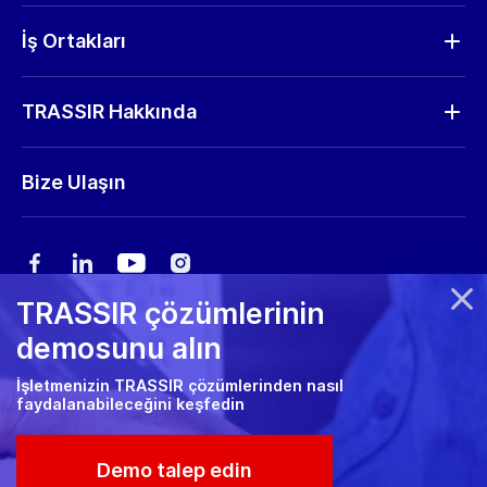
Donanım
RMA Talep
İş Ortakları
Talep Gönder
İş Ortağı Bul
Yazılım güncellemeleri
TRASSIR Hakkında
Partner Olmak İstiyorum
Depolama hesaplayıcısı
Şirket Profili
Bize Ulaşın
Pazarlama materyalleri
Haberler
Fuar rehberi
Kariyer
TRASSIR çözümlerinin
Gizlilik Politikası
demosunu alın
Çerez politikası
İşletmenizin TRASSIR çözümlerinden nasıl
faydalanabileceğini keşfedin
RMA Politikası
© 2026 Trassir. All Rights Reserved.
Demo talep edin